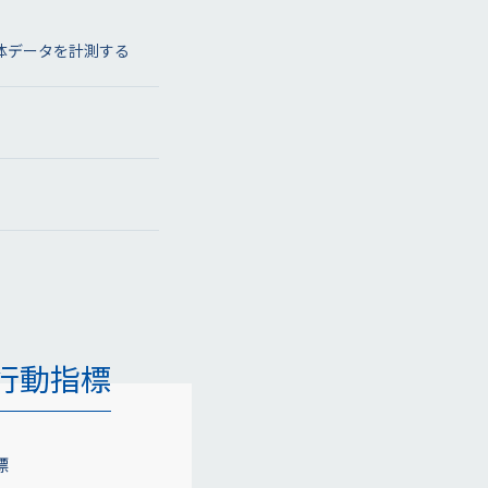
体データを計測する
行動指標
標