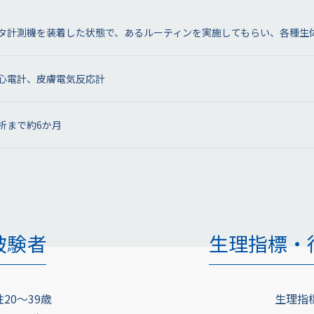
タ計測機を装着した状態で、あるルーティンを実施してもらい、各種生
心電計、皮膚電気反応計
析まで約6か月
被験者
生理指標・
20～39歳
生理指