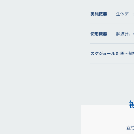
実施概要
生体デー
使用機器
脳波計、
スケジュール
計画～解
女性