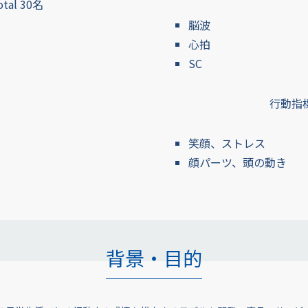
otal 30名
脳波
心拍
SC
行動指
笑顔、ストレス
顔パーツ、頭の動き
背景・目的