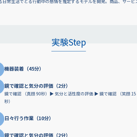
る日常生活でとる行動中の感情を推定するモデルを開発。商品、サービ
実験Step
機器装着（45分）
2
鏡で確認と気分の評価（2分）
鏡で確認 （真顔 90秒）▶︎ 気分と活性度の評価 ▶︎ 鏡で確認 （笑顔 15
秒）
3
日々行う作業（10分）
4
鏡で確認と気分の評価（2分）