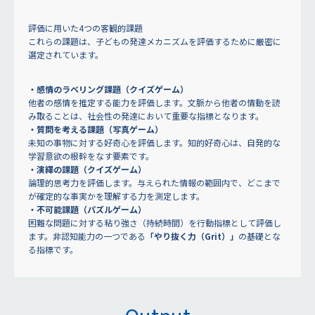
評価に用いた4つの客観的課題
これらの課題は、子どもの発達メカニズムを評価するために厳密に
選定されています。
・感情のラベリング課題（クイズゲーム）
他者の感情を推定する能力を評価します。文脈から他者の情動を読
み取ることは、社会性の発達において重要な指標となります。
・質問を考える課題（写真ゲーム）
未知の事物に対する好奇心を評価します。知的好奇心は、自発的な
学習意欲の根幹をなす要素です。
・演繹の課題（クイズゲーム）
論理的思考力を評価します。与えられた情報の範囲内で、どこまで
が確定的な事実かを理解する力を測定します。
・不可能課題（パズルゲーム）
困難な問題に対する粘り強さ（持続時間）を行動指標として評価し
ます。非認知能力の一つである
「やり抜く力（Grit）」
の基礎とな
る指標です。