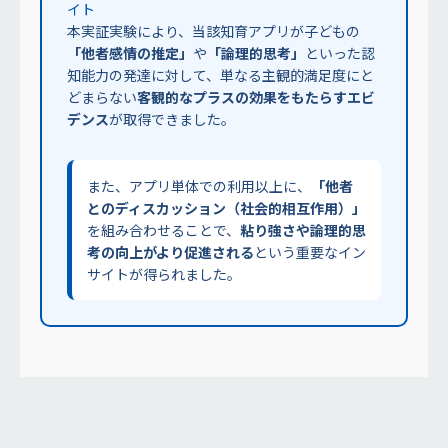
イト
本実証実験により、当該知育アプリが子どもの
「他者感情の推定」
や
「論理的思考」
といった認
知能力の発達に対して、単なる主観的満足度にと
どまらない
客観的なプラスの効果をもたらすエビ
デンス
が取得できました。
また、アプリ単体での利用以上に、
「他者
とのディスカッション（社会的相互作用）」
を組み合わせることで、
粘り強さや論理的思
考の向上がより促進される
という重要なイン
サイトが得られました。