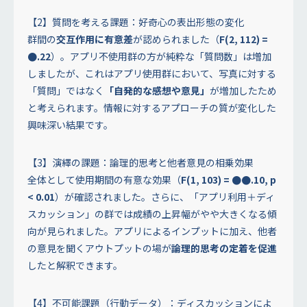
【2】質問を考える課題：好奇心の表出形態の変化
群間の
交互作用に有意差
が認められました（
F(2, 112) =
●.22
）。アプリ不使用群の方が純粋な「質問数」は増加
しましたが、これはアプリ使用群において、写真に対する
「質問」ではなく
「自発的な感想や意見」
が増加したため
と考えられます。情報に対するアプローチの質が変化した
興味深い結果です。
【3】演繹の課題：論理的思考と他者意見の相乗効果
全体として使用期間の有意な効果（
F(1, 103) = ●●.10, p
< 0.01
）が確認されました。さらに、「アプリ利用＋ディ
スカッション」の群では成績の上昇幅がやや大きくなる傾
向が見られました。アプリによるインプットに加え、他者
の意見を聞くアウトプットの場が
論理的思考の定着を促進
したと解釈できます。
【4】不可能課題（行動データ）：ディスカッションによ