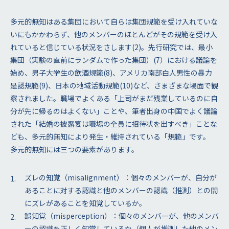
多元的無知はある集団において自らは集団規範を受け入れていな
いにもかかわらず、他のメンバーのほとんどがその規範を受け入
れていると信じている状況をさします(2)。先行研究では、最小
集団（実験の直前にランダムで作った集団）(7）における議論を
始め、男子大学生の飲酒規範(8)、アメリカ南部白人男性の暴力
是認規範(9)、日本の地域活動規範(10)など、さまざまな場面で観
察されました。職場でよくある「上司がまだ残業しているのに自
分が先に帰るのはよくない」ことや、筆者出身の中国でよく議論
された「結婚の披露宴は職場の全員に招待状を出すべき」ことな
ども、多元的無知により発生・維持されている「規範」です。
多元的無知には三つの要素があります。
ズレの知覚（misalignment）：個々のメンバーが、自分が
あることに対する認識と他のメンバーの認識（推測）との間
にズレがあることを知覚しているか。
誤知覚（misperception）：個々のメンバーが、他のメンバ
ーの認識を正しく知覚しているか（個人が推測した他のメン