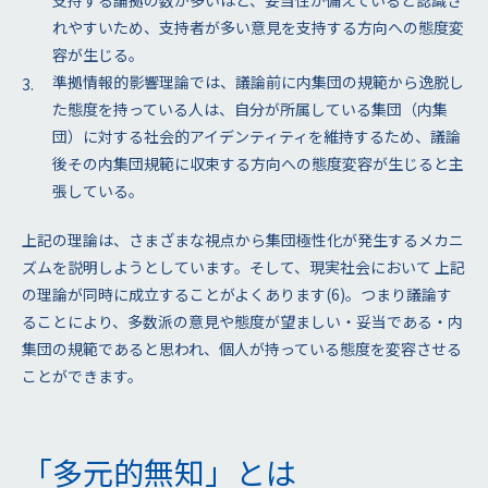
支持する論拠の数が多いほど、妥当性が備えていると認識さ
れやすいため、支持者が多い意見を支持する方向への態度変
容が生じる。
準拠情報的影響理論では、議論前に内集団の規範から逸脱し
た態度を持っている人は、自分が所属している集団（内集
団）に対する社会的アイデンティティを維持するため、議論
後その内集団規範に収束する方向への態度変容が生じると主
張している。
上記の理論は、さまざまな視点から集団極性化が発生するメカニ
ズムを説明しようとしています。そして、現実社会において 上記
の理論が同時に成立することがよくあります(6)。つまり議論す
ることにより、多数派の意見や態度が望ましい・妥当である・内
集団の規範であると思われ、個人が持っている態度を変容させる
ことができます。
「多元的無知」とは