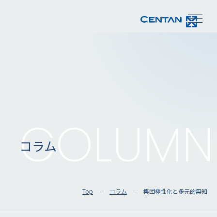
COLUMN
コラム
Top
コラム
集団極性化と多元的無知