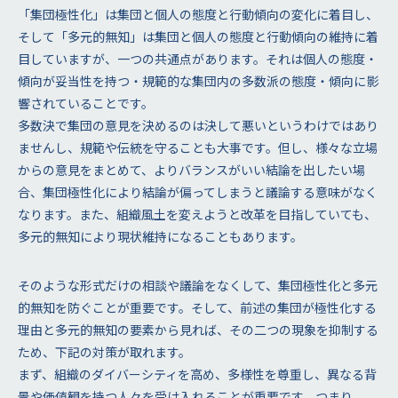
「集団極性化」は集団と個人の態度と行動傾向の変化に着目し、
そして「多元的無知」は集団と個人の態度と行動傾向の維持に着
目していますが、一つの共通点があります。それは個人の態度・
傾向が妥当性を持つ・規範的な集団内の多数派の態度・傾向に影
響されていることです。
多数決で集団の意見を決めるのは決して悪いというわけではあり
ませんし、規範や伝統を守ることも大事です。但し、様々な立場
からの意見をまとめて、よりバランスがいい結論を出したい場
合、集団極性化により結論が偏ってしまうと議論する意味がなく
なります。また、組織風土を変えようと改革を目指していても、
多元的無知により現状維持になることもあります。
そのような形式だけの相談や議論をなくして、集団極性化と多元
的無知を防ぐことが重要です。そして、前述の集団が極性化する
理由と多元的無知の要素から見れば、その二つの現象を抑制する
ため、下記の対策が取れます。
まず、組織のダイバーシティを高め、多様性を尊重し、異なる背
景や価値観を持つ人々を受け入れることが重要です。つまり、