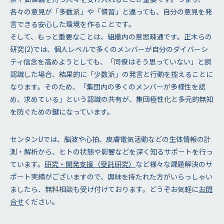
各々の意見が「多数派」や「慣習」と違っても、自分の意見を発
言できる安心した環境を作ることです。
そして、もっと重要なことは、組織内の意思疎通です。正木らの
研究(2)では、個人レベルで多くのメンバーが自分のダイバーシ
ティ信念を高めようとしても、「同僚はそう思っていない」と誤
認識した場合、結果的に「少数派」の発言と行動を控えることに
なります。そのため、「集団内の多くのメンバーが多様性を認
め、求めている」という認識の共有が、集団極性化と多元的無知
を防ぐための鍵になっています。
センタンUでは、脳波や心拍、皮膚電気活動などの生体情報の計
測・解析から、ヒトの状態や影響などを深く知るサポートを行っ
ています。
研究・開発支援（受託研究）
など様々な課題解決のサ
ポート実績がございますので、興味を持たれた方がいらっしゃい
ましたら、無料相談も受け付けております。どうぞお気軽に
お問
合せ
ください。