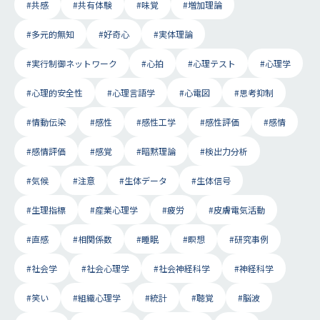
#共感
#共有体験
#味覚
#増加理論
#多元的無知
#好奇心
#実体理論
#実行制御ネットワーク
#心拍
#心理テスト
#心理学
#心理的安全性
#心理言語学
#心電図
#思考抑制
#情動伝染
#感性
#感性工学
#感性評価
#感情
#感情評価
#感覚
#暗黙理論
#検出力分析
#気候
#注意
#生体データ
#生体信号
#生理指標
#産業心理学
#疲労
#皮膚電気活動
#直感
#相関係数
#睡眠
#瞑想
#研究事例
#社会学
#社会心理学
#社会神経科学
#神経科学
#笑い
#組織心理学
#統計
#聴覚
#脳波