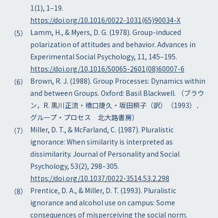
1(1), 1–19.
https://doi.org/10.1016/0022-1031(65)90034-X
Lamm, H., & Myers, D. G. (1978). Group-induced
polarization of attitudes and behavior. Advances in
Experimental Social Psychology, 11, 145–195.
https://doi.org/10.1016/S0065-2601(08)60007-6
Brown, R. J. (1988). Group Processes: Dynamics within
and between Groups. Oxford: Basil Blackwell. （ブラウ
ン，R. 黒川正流・橋口捷久・坂田桐子（訳）（1993）．
グループ・プロセス 北大路書房）
Miller, D. T., & McFarland, C. (1987). Pluralistic
ignorance: When similarity is interpreted as
dissimilarity. Journal of Personality and Social
Psychology, 53(2), 298–305.
https://doi.org/10.1037/0022-3514.53.2.298
Prentice, D. A., & Miller, D. T. (1993). Pluralistic
ignorance and alcohol use on campus: Some
consequences of misperceiving the social norm.