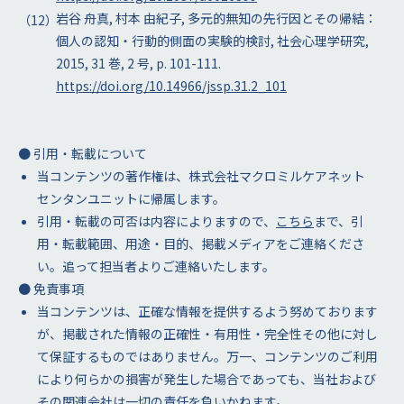
岩谷 舟真, 村本 由紀子, 多元的無知の先行因とその帰結：
個人の認知・行動的側面の実験的検討, 社会心理学研究,
2015, 31 巻, 2 号, p. 101-111.
https://doi.org/10.14966/jssp.31.2_101
● 引用・転載について
当コンテンツの著作権は、株式会社マクロミルケアネット
センタンユニットに帰属します。
引用・転載の可否は内容によりますので、
こちら
まで、引
用・転載範囲、用途・目的、掲載メディアをご連絡くださ
い。追って担当者よりご連絡いたします。
● 免責事項
当コンテンツは、正確な情報を提供するよう努めております
が、掲載された情報の正確性・有用性・完全性その他に対し
て保証するものではありません。万一、コンテンツのご利用
により何らかの損害が発生した場合であっても、当社および
その関連会社は一切の責任を負いかねます。