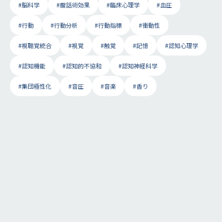
#脳科学
#腹話術効果
#臨床心理学
#血圧
#行動
#行動分析
#行動指標
#衝動性
#視聴覚統合
#視覚
#触覚
#記憶
#認知心理学
#認知機能
#認知的不協和
#認知神経科学
#集団極性化
#音圧
#音楽
#香り