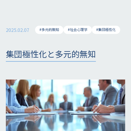
2025.02.07
#多元的無知
#社会心理学
#集団極性化
集団極性化と多元的無知