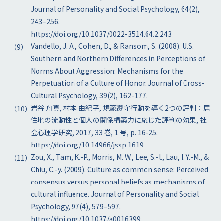
Journal of Personality and Social Psychology, 64(2),
243–256.
https://doi.org/10.1037/0022-3514.64.2.243
Vandello, J. A., Cohen, D., & Ransom, S. (2008). U.S.
Southern and Northern Differences in Perceptions of
Norms About Aggression: Mechanisms for the
Perpetuation of a Culture of Honor. Journal of Cross-
Cultural Psychology, 39(2), 162-177.
岩谷 舟真, 村本 由紀子, 規範遵守行動を導く2つの評判：居
住地の流動性と個人の関係構築力に応じた評判の効果, 社
会心理学研究, 2017, 33 巻, 1 号, p. 16-25.
https://doi.org/10.14966/jssp.1619
Zou, X., Tam, K.-P., Morris, M. W., Lee, S.-l., Lau, I. Y.-M., &
Chiu, C.-y. (2009). Culture as common sense: Perceived
consensus versus personal beliefs as mechanisms of
cultural influence. Journal of Personality and Social
Psychology, 97(4), 579–597.
https://doi.org/10.1037/a0016399