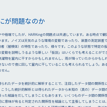
はなにが問題なのか
や極端でしたが、HARKingの問題点は共通しています。ある時点で
います。ノイズは天気のような環境の変動であったり、装置の測定誤差
験者（被検体）の特性であったり、様々です。このような状態で特定の
の変動を説明しうるような新しい「仮説」はいくらでも考えることがで
洗濯物を室内に干すからかもしれませんし、雨が降っていたからかもし
きないので夜に回して室内に干していることも考えられるでしょう。あ
ません。
得られたデータを統計的に解析することで、注目したデータ間の関係性
、こうした統計的解析とは得られたデータから未知の（真の）データ間
誤った結論をだしてしまうこともあります。いくつものデータ間の関係
的に意味が有ると判定された関係性を結論として主張してしまうことは