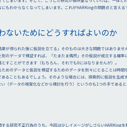
せてしまいます。そして、こうした研究が積み重なっていけば、一体ど
にもわからなくなってしまいます。これがHARKingの問題点と言える
を行わないためにどうすればよいのか
結果が得られた後に仮説を立てる」そのものは大きな問題ではありませ
を別のデータで検証すれば、「たまたま偶然」その仮説が成立する確率
落とすことができます（もちろん、それでも0にはなりませんが）。
るためのデータと仮説を検証するためのデータを別々にとることは時間
であることもあるでしょう。そのような場合には、探索的に仮説を生成
ない（データの視覚化などから検討を行う）というのも1つの手であると
する研究不正行為のうち、今回は少しイメージがしづらいHARKing