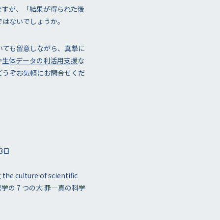
ですが、「結果が得られた後
ではないでしょうか。
いても留意しながら、真摯に
や
生体データの利活用支援
な
どうぞお気軽にお問合せくだ
13日
he culture of scientific
）. 心理学の 7 つの大 罪―真の科学