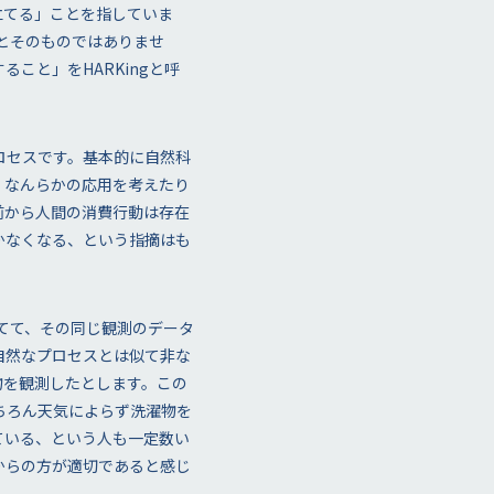
仮説を立てる」ことを指していま
ことそのものではありませ
こと」をHARKingと呼
ロセスです。基本的に自然科
、なんらかの応用を考えたり
前から人間の消費行動は存在
かなくなる、という指摘はも
立てて、その同じ観測のデータ
自然なプロセスとは似て非な
物を観測したとします。この
ちろん天気によらず洗濯物を
ている、という人も一定数い
からの方が適切であると感じ