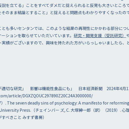
仮説を立てる」ことをすべてダメだと捉えられると反発も大きいところ
をそのまま結論とすること」と捉えると問題点もわかりやすくなったの
ことも多いセンタンでは、このような結果の再現性にかかわる部分につ
ケーションを取らせていただいています。
研究・開発支援（受託研究）
ト実績がございますので、興味を持たれた方がいらっしゃいましたら、
適切な研究」 影響は機能性食品にも」 日本経済新聞 2024年4月
i.com/article/DGXZQOUC297890Z20C24A3000000/
. The seven deadly sins of psychology: A manifesto for reforming t
ceton University Press.（チェインバー ズ, C. 大塚紳一郎（訳）（2019
がすべきこと みすず書房）