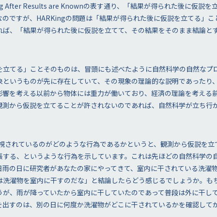
ing After Results are Knownの表す通り、「結果が得られた後に
のですが、HARKingの問題は「結果が得られた後に仮説を立てる」
ば、「結果が得られた後に仮説を立てて、その結果をそのまま結論とする
を立てる」ことそのものは、冒頭にも述べたように自然科学の自然なプ
象というものが先に存在していて、その現象の理論的な説明であったり
影響を考える以前から物体には重力が働いており、経済の理論を考える
観測から仮説を立てることが許されないのであれば、自然科学が立ち行
問題視されているのがどのような行為であるかというと、観測から仮説を
張する、というような行為を示しています。これは先ほどの自然科学の
日雨の日に研究者があなたの家にやってきて、室内に干されている洗濯
は洗濯物を室内に干すのだな」と結論したらどう感じるでしょうか。も
うが、雨が降っていたから室内に干していたのであって普段は外に干し
を出すのは、別の日に何度か洗濯物がどこに干されているかを確認して