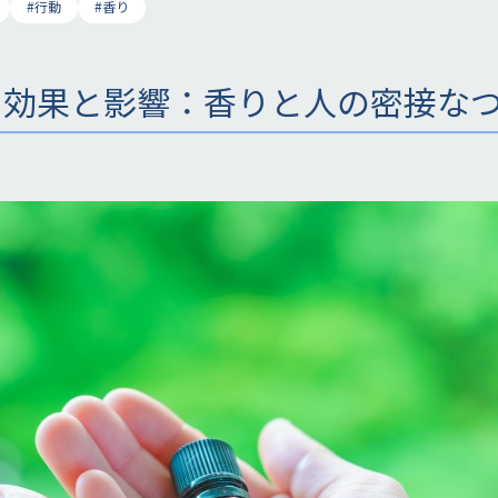
#行動
#香り
る効果と影響：香りと人の密接な