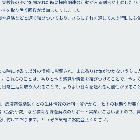
、実験後の予定を聞かれた時に掃除関連の行動が入る割合が上昇したり
かすを取り除く回数が増加したりしました。
識や経験などと深く結びついており、さらにそれを通して人の行動にも
じる時には香り以外の情報に影響され、また香りは気がつかないうちに
す。これらのことは、香りと他の感覚や情報を結びつけることで、今ま
く日常生活に取り入れることで、よりよい日々を送れる可能性があるこ
拍、皮膚電気活動などの生体情報の計測・解析から、ヒトの状態や影響
援（受託研究）
など様々な課題解決のサポート実績がございますので、
受け付けております。どうぞお気軽に
お問合せ
ください。