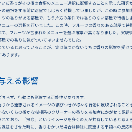
いだ香りがその後の食事のメニュー選択に影響することを示した研究があり
ーの選択をする前に別室でしばらく待機していましたが、この時に参加
ーツの香りがある部屋で、もう片方の条件では香りのない部屋で待機し
メニューの選択を行いました。この時、フルーツの香りのある部屋で待
べて、フルーツが含まれたメニューを選ぶ確率が高くなりました。実験
部屋での香りに気がついてはいませんでした。
めていると思っていることが、実は気づかないうちに香りの影響を受け
にあります。
与える影響
どまらず、行動にも影響する可能性があります。
香りから連想されるイメージの結びつきが様々な行動に反映されることを示
かないくらの微かな柑橘系のクリーナーの香りを参加者にかがせて課題
られており、「掃除」というイメージを多くの人が共有していると考え
る課題をさせた時に、香りをかいだ場合は掃除に関連する単語への反応