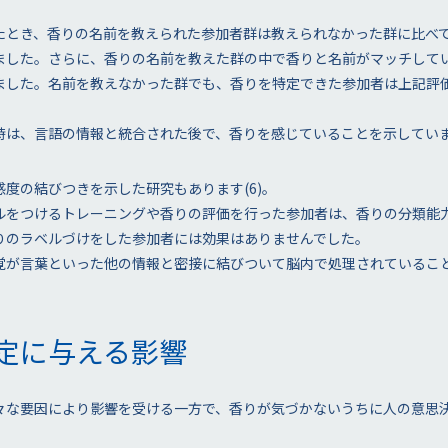
たとき、香りの名前を教えられた参加者群は教えられなかった群に比べ
ました。さらに、香りの名前を教えた群の中で香りと名前がマッチして
ました。名前を教えなかった群でも、香りを特定できた参加者は上記評
時は、言語の情報と統合された後で、香りを感じていることを示してい
度の結びつきを示した研究もあります(6)。
ルをつけるトレーニングや香りの評価を行った参加者は、香りの分類能
りのラベルづけをした参加者には効果はありませんでした。
覚が言葉といった他の情報と密接に結びついて脳内で処理されているこ
定に与える影響
々な要因により影響を受ける一方で、香りが気づかないうちに人の意思