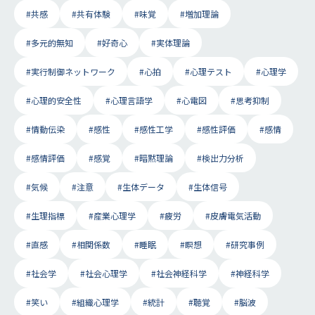
#共感
#共有体験
#味覚
#増加理論
#多元的無知
#好奇心
#実体理論
#実行制御ネットワーク
#心拍
#心理テスト
#心理学
#心理的安全性
#心理言語学
#心電図
#思考抑制
#情動伝染
#感性
#感性工学
#感性評価
#感情
#感情評価
#感覚
#暗黙理論
#検出力分析
#気候
#注意
#生体データ
#生体信号
#生理指標
#産業心理学
#疲労
#皮膚電気活動
#直感
#相関係数
#睡眠
#瞑想
#研究事例
#社会学
#社会心理学
#社会神経科学
#神経科学
#笑い
#組織心理学
#統計
#聴覚
#脳波