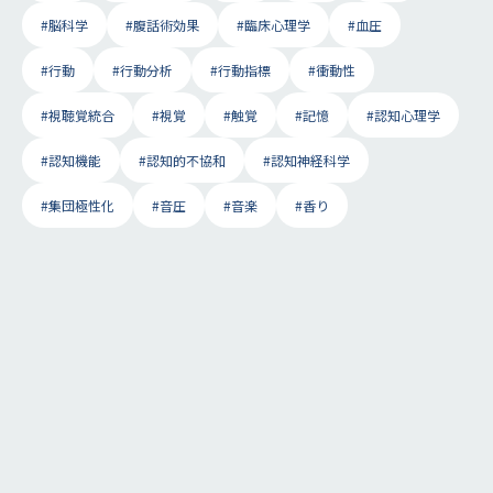
#脳科学
#腹話術効果
#臨床心理学
#血圧
#行動
#行動分析
#行動指標
#衝動性
#視聴覚統合
#視覚
#触覚
#記憶
#認知心理学
#認知機能
#認知的不協和
#認知神経科学
#集団極性化
#音圧
#音楽
#香り