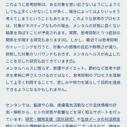
このように思考抑制は、ある対象を思い出さないようにしようと
しても上手くいかないことが多く、場合によってはよりいっそう
考えてしまうということもあります。このような思考のプロセス
は、対象がネガティブなものの場合、メンタルの状態に良くない
結果を及ぼすことが予測されます。実際、思考抑制とうつ症状の
関係を示唆する研究もあります(4)。しかし、最近では思考抑制
のトレーニングを行うと、対象への感情の反応や鮮明さが減り、
抑制した対象のリバウンドもおきず、メンタルヘルスが向上した
ことを示した研究も出てきています(5)。
メンタルヘルスに限らず、禁煙やダイエット、節約など思考や欲
求を単純に押さえつけるのではなく、思考抑制のプロセスを理解
して上手く利用することで、苦しみや努力を減らして目的を達成
できるようになるかもしれません。
センタンでは、脳波や心拍、皮膚電気活動などの生体情報の計
測・解析から、ヒトの状態や影響などを深く知るサポートを行っ
ています。
研究・開発支援（受託研究）
や
生体データの利活用支
援
など様々な課題解決のサポート実績がございますので、興味を