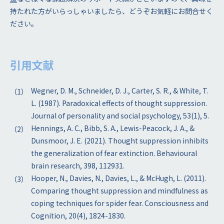
持たれた方がいらっしゃいましたら、どうぞお気軽にお問合せく
ださい。
引用文献
Wegner, D. M., Schneider, D. J., Carter, S. R., & White, T.
L. (1987). Paradoxical effects of thought suppression.
Journal of personality and social psychology, 53(1), 5.
Hennings, A. C., Bibb, S. A., Lewis-Peacock, J. A., &
Dunsmoor, J. E. (2021). Thought suppression inhibits
the generalization of fear extinction. Behavioural
brain research, 398, 112931.
Hooper, N., Davies, N., Davies, L., & McHugh, L. (2011).
Comparing thought suppression and mindfulness as
coping techniques for spider fear. Consciousness and
Cognition, 20(4), 1824-1830.