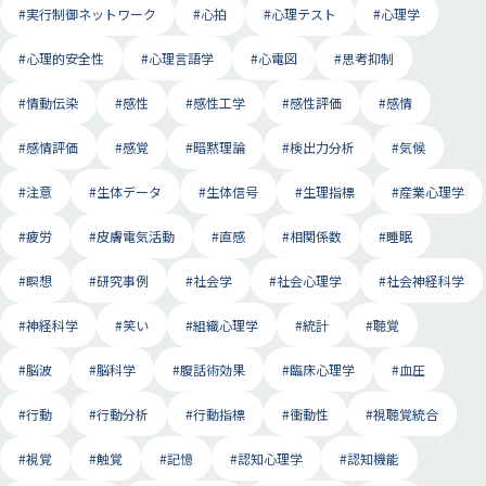
#実行制御ネットワーク
#心拍
#心理テスト
#心理学
#心理的安全性
#心理言語学
#心電図
#思考抑制
#情動伝染
#感性
#感性工学
#感性評価
#感情
#感情評価
#感覚
#暗黙理論
#検出力分析
#気候
#注意
#生体データ
#生体信号
#生理指標
#産業心理学
#疲労
#皮膚電気活動
#直感
#相関係数
#睡眠
#瞑想
#研究事例
#社会学
#社会心理学
#社会神経科学
#神経科学
#笑い
#組織心理学
#統計
#聴覚
#脳波
#脳科学
#腹話術効果
#臨床心理学
#血圧
#行動
#行動分析
#行動指標
#衝動性
#視聴覚統合
#視覚
#触覚
#記憶
#認知心理学
#認知機能