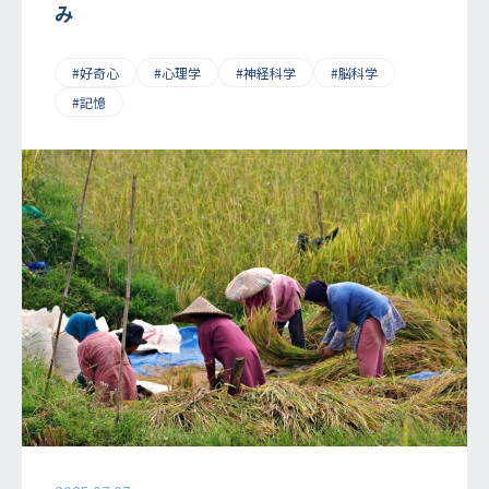
み
#好奇心
#心理学
#神経科学
#脳科学
#記憶