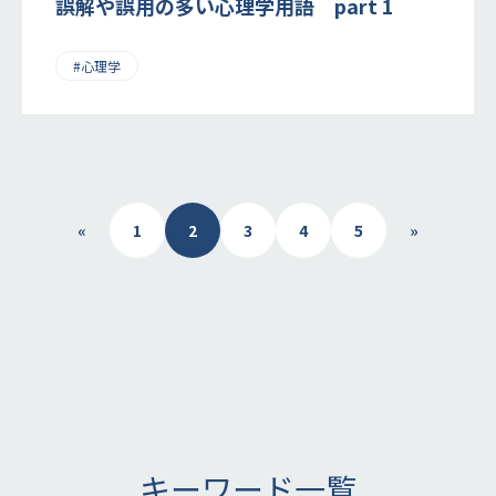
誤解や誤用の多い心理学用語 part 1
#心理学
投
«
1
2
3
4
5
»
稿
の
ペ
ー
ジ
送
り
キーワード一覧