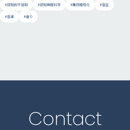
#認知的不協和
#認知神経科学
#集団極性化
#音圧
#音楽
#香り
Contact