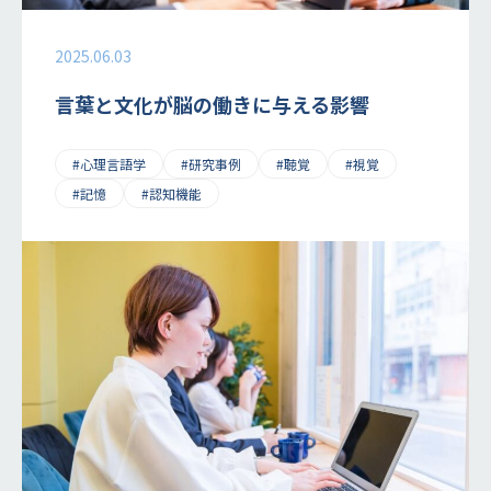
2025.06.03
言葉と文化が脳の働きに与える影響
#心理言語学
#研究事例
#聴覚
#視覚
#記憶
#認知機能