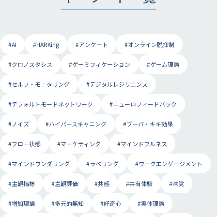
#AI
#HARKing
#アンケート
#オンライン脱抑制
#クロノスタシス
#ゲーミフィケーション
#ゲーム理論
#セルフ・モニタリング
#デジタルレジリエンス
#デフォルトモードネットワーク
#ニューロフィードバック
#ノイズ
#ハイパースキャニング
#ブーバ・キキ効果
#フロー状態
#マーケティング
#マインドフルネス
#マインドワンダリング
#ラベリング
#ワークエンゲージメント
#主観指標
#主観評価
#共感
#共有体験
#味覚
#増加理論
#多元的無知
#好奇心
#実体理論