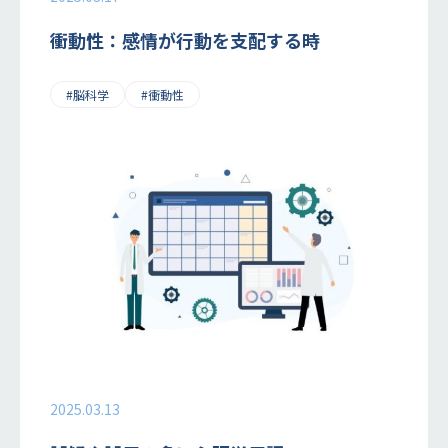
衝動性：感情が行動を支配する時
#脳科学
#衝動性
2025.03.13