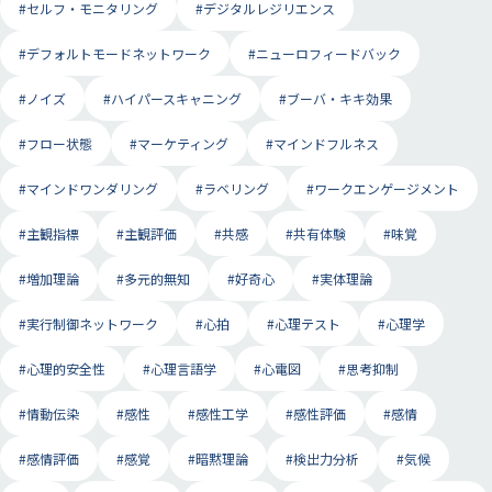
#セルフ・モニタリング
#デジタルレジリエンス
#デフォルトモードネットワーク
#ニューロフィードバック
#ノイズ
#ハイパースキャニング
#ブーバ・キキ効果
#フロー状態
#マーケティング
#マインドフルネス
#マインドワンダリング
#ラベリング
#ワークエンゲージメント
#主観指標
#主観評価
#共感
#共有体験
#味覚
#増加理論
#多元的無知
#好奇心
#実体理論
#実行制御ネットワーク
#心拍
#心理テスト
#心理学
#心理的安全性
#心理言語学
#心電図
#思考抑制
#情動伝染
#感性
#感性工学
#感性評価
#感情
#感情評価
#感覚
#暗黙理論
#検出力分析
#気候