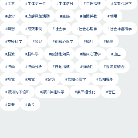
#注意
#生体データ
#生体信号
#生理指標
#産業心理学
#疲労
#皮膚電気活動
#直感
#相関係数
#睡眠
#瞑想
#研究事例
#社会学
#社会心理学
#社会神経科学
#神経科学
#笑い
#組織心理学
#統計
#聴覚
#脳波
#脳科学
#腹話術効果
#臨床心理学
#血圧
#行動
#行動分析
#行動指標
#衝動性
#視聴覚統合
#視覚
#触覚
#記憶
#認知心理学
#認知機能
#認知的不協和
#認知神経科学
#集団極性化
#音圧
#音楽
#香り