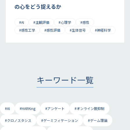
の心をどう捉えるか
#AI
#主観評価
#心理学
#感性
#感性工学
#感性評価
#生体信号
#神経科学
キーワード一覧
#AI
#HARKing
#アンケート
#オンライン脱抑制
#クロノスタシス
#ゲーミフィケーション
#ゲーム理論