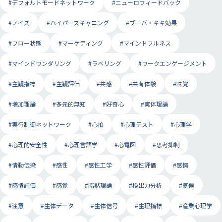
#デフォルトモードネットワーク
#ニューロフィードバック
#ノイズ
#ハイパースキャニング
#ブーバ・キキ効果
#フロー状態
#マーケティング
#マインドフルネス
#マインドワンダリング
#ラベリング
#ワークエンゲージメント
#主観指標
#主観評価
#共感
#共有体験
#味覚
#増加理論
#多元的無知
#好奇心
#実体理論
#実行制御ネットワーク
#心拍
#心理テスト
#心理学
#心理的安全性
#心理言語学
#心電図
#思考抑制
#情動伝染
#感性
#感性工学
#感性評価
#感情
#感情評価
#感覚
#暗黙理論
#検出力分析
#気候
#注意
#生体データ
#生体信号
#生理指標
#産業心理学