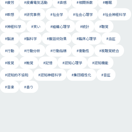
#疲労
#皮膚電気活動
#直感
#相関係数
#睡眠
#瞑想
#研究事例
#社会学
#社会心理学
#社会神経科学
#神経科学
#笑い
#組織心理学
#統計
#聴覚
#脳波
#脳科学
#腹話術効果
#臨床心理学
#血圧
#行動
#行動分析
#行動指標
#衝動性
#視聴覚統合
#視覚
#触覚
#記憶
#認知心理学
#認知機能
#認知的不協和
#認知神経科学
#集団極性化
#音圧
#音楽
#香り