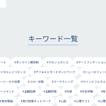
キーワード一覧
ケート
#オンライン脱抑制
#クロノスタシス
#ゲーミフィケーショ
デジタルレジリエンス
#デフォルトモードネットワーク
#ニューロフィー
ブーバ・キキ効果
#フロー状態
#マーケティング
#マインドフルネス
ゲージメント
#主観指標
#主観評価
#共感
#共有体験
#味
#実体理論
#実行制御ネットワーク
#心拍
#心理テスト
#心理