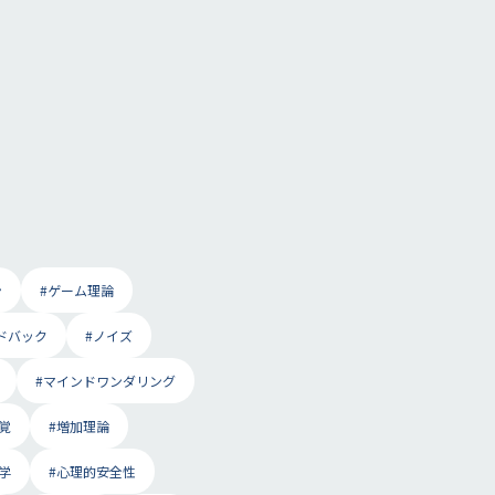
ン
#ゲーム理論
ドバック
#ノイズ
#マインドワンダリング
覚
#増加理論
学
#心理的安全性