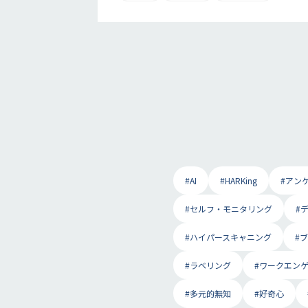
#AI
#HARKing
#アン
#セルフ・モニタリング
#
#ハイパースキャニング
#
#ラベリング
#ワークエン
#多元的無知
#好奇心