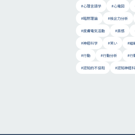
#心理言語学
#心電図
#暗黙理論
#検出力分析
#皮膚電気活動
#直感
#神経科学
#笑い
#組
#行動
#行動分析
#行
#認知的不協和
#認知神経