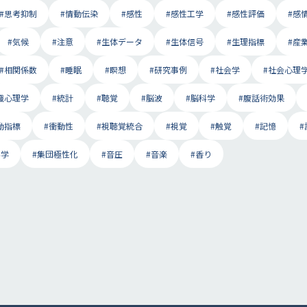
#思考抑制
#情動伝染
#感性
#感性工学
#感性評価
#感
#気候
#注意
#生体データ
#生体信号
#生理指標
#産
#相関係数
#睡眠
#瞑想
#研究事例
#社会学
#社会心理
織心理学
#統計
#聴覚
#脳波
#脳科学
#腹話術効果
動指標
#衝動性
#視聴覚統合
#視覚
#触覚
#記憶
科学
#集団極性化
#音圧
#音楽
#香り