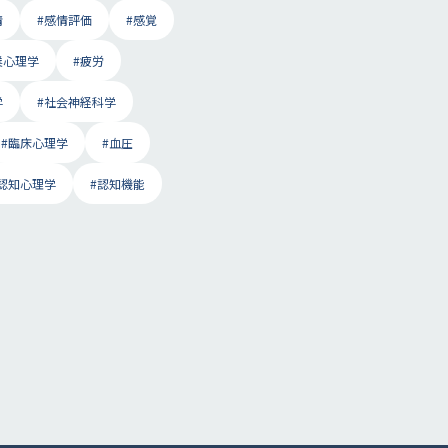
情
#感情評価
#感覚
業心理学
#疲労
学
#社会神経科学
#臨床心理学
#血圧
#認知心理学
#認知機能