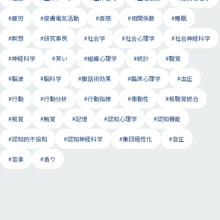
#疲労
#皮膚電気活動
#直感
#相関係数
#睡眠
#瞑想
#研究事例
#社会学
#社会心理学
#社会神経科学
#神経科学
#笑い
#組織心理学
#統計
#聴覚
#脳波
#脳科学
#腹話術効果
#臨床心理学
#血圧
#行動
#行動分析
#行動指標
#衝動性
#視聴覚統合
#視覚
#触覚
#記憶
#認知心理学
#認知機能
#認知的不協和
#認知神経科学
#集団極性化
#音圧
#音楽
#香り