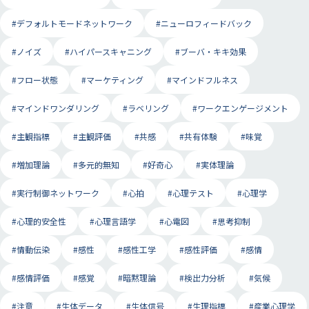
#デフォルトモードネットワーク
#ニューロフィードバック
#ノイズ
#ハイパースキャニング
#ブーバ・キキ効果
#フロー状態
#マーケティング
#マインドフルネス
#マインドワンダリング
#ラベリング
#ワークエンゲージメント
#主観指標
#主観評価
#共感
#共有体験
#味覚
#増加理論
#多元的無知
#好奇心
#実体理論
#実行制御ネットワーク
#心拍
#心理テスト
#心理学
#心理的安全性
#心理言語学
#心電図
#思考抑制
#情動伝染
#感性
#感性工学
#感性評価
#感情
#感情評価
#感覚
#暗黙理論
#検出力分析
#気候
#注意
#生体データ
#生体信号
#生理指標
#産業心理学