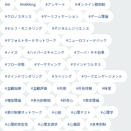
#AI
#HARKing
#アンケート
#オンライン脱抑制
#クロノスタシス
#ゲーミフィケーション
#ゲーム理論
#セルフ・モニタリング
#デジタルレジリエンス
#デフォルトモードネットワーク
#ニューロフィードバック
#ノイズ
#ハイパースキャニング
#ブーバ・キキ効果
#フロー状態
#マーケティング
#マインドフルネス
#マインドワンダリング
#ラベリング
#ワークエンゲージメント
#主観指標
#主観評価
#共感
#共有体験
#味覚
#増加理論
#多元的無知
#好奇心
#実体理論
#実行制御ネットワーク
#心拍
#心理テスト
#心理学
#心理的安全性
#心理言語学
#心電図
#思考抑制