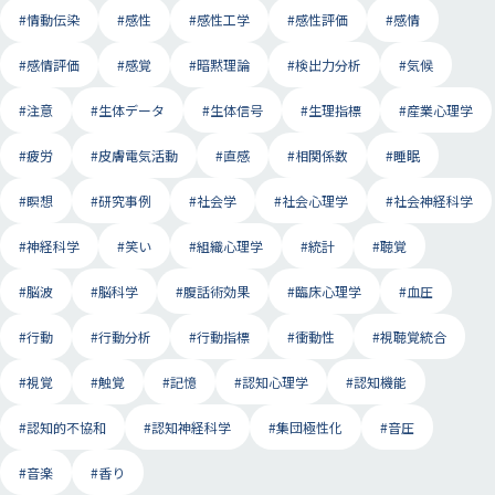
#情動伝染
#感性
#感性工学
#感性評価
#感情
#感情評価
#感覚
#暗黙理論
#検出力分析
#気候
#注意
#生体データ
#生体信号
#生理指標
#産業心理学
#疲労
#皮膚電気活動
#直感
#相関係数
#睡眠
#瞑想
#研究事例
#社会学
#社会心理学
#社会神経科学
#神経科学
#笑い
#組織心理学
#統計
#聴覚
#脳波
#脳科学
#腹話術効果
#臨床心理学
#血圧
#行動
#行動分析
#行動指標
#衝動性
#視聴覚統合
#視覚
#触覚
#記憶
#認知心理学
#認知機能
#認知的不協和
#認知神経科学
#集団極性化
#音圧
#音楽
#香り