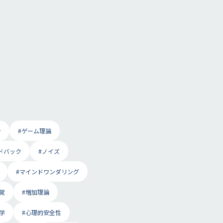
ン
#ゲーム理論
ドバック
#ノイズ
#マインドワンダリング
覚
#増加理論
学
#心理的安全性