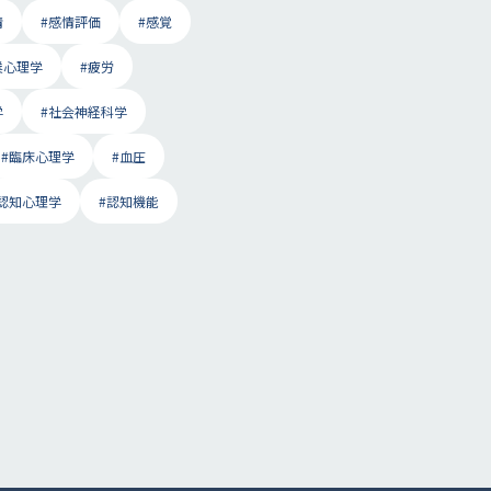
情
#感情評価
#感覚
業心理学
#疲労
学
#社会神経科学
#臨床心理学
#血圧
#認知心理学
#認知機能