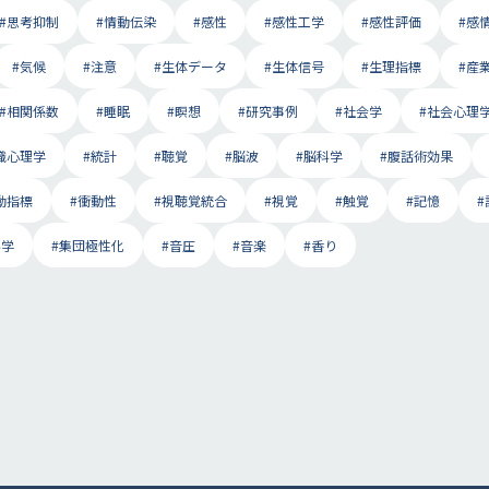
#思考抑制
#情動伝染
#感性
#感性工学
#感性評価
#感
#気候
#注意
#生体データ
#生体信号
#生理指標
#産
#相関係数
#睡眠
#瞑想
#研究事例
#社会学
#社会心理
織心理学
#統計
#聴覚
#脳波
#脳科学
#腹話術効果
動指標
#衝動性
#視聴覚統合
#視覚
#触覚
#記憶
科学
#集団極性化
#音圧
#音楽
#香り