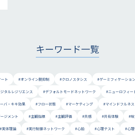
キーワード一覧
ケート
#オンライン脱抑制
#クロノスタシス
#ゲーミフィケーショ
デジタルレジリエンス
#デフォルトモードネットワーク
#ニューロフィー
ブーバ・キキ効果
#フロー状態
#マーケティング
#マインドフルネス
ゲージメント
#主観指標
#主観評価
#共感
#共有体験
#味
#実体理論
#実行制御ネットワーク
#心拍
#心理テスト
#心理