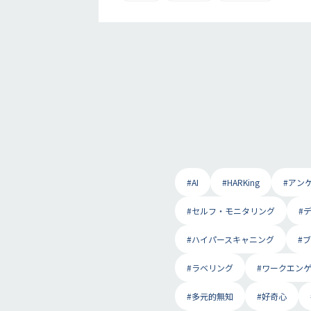
#AI
#HARKing
#アン
#セルフ・モニタリング
#
#ハイパースキャニング
#
#ラベリング
#ワークエン
#多元的無知
#好奇心