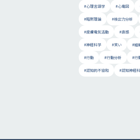
#心理言語学
#心電図
#暗黙理論
#検出力分析
#皮膚電気活動
#直感
#神経科学
#笑い
#組
#行動
#行動分析
#行
#認知的不協和
#認知神経