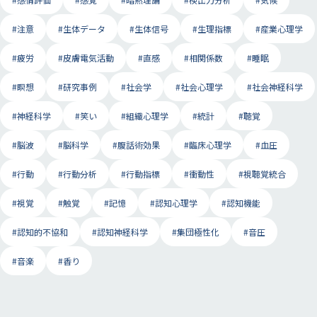
#注意
#生体データ
#生体信号
#生理指標
#産業心理学
#疲労
#皮膚電気活動
#直感
#相関係数
#睡眠
#瞑想
#研究事例
#社会学
#社会心理学
#社会神経科学
#神経科学
#笑い
#組織心理学
#統計
#聴覚
#脳波
#脳科学
#腹話術効果
#臨床心理学
#血圧
#行動
#行動分析
#行動指標
#衝動性
#視聴覚統合
#視覚
#触覚
#記憶
#認知心理学
#認知機能
#認知的不協和
#認知神経科学
#集団極性化
#音圧
#音楽
#香り