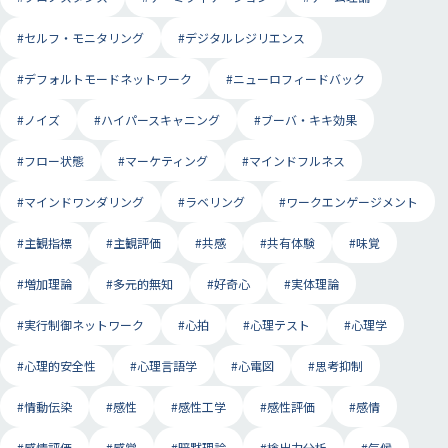
#セルフ・モニタリング
#デジタルレジリエンス
#デフォルトモードネットワーク
#ニューロフィードバック
#ノイズ
#ハイパースキャニング
#ブーバ・キキ効果
#フロー状態
#マーケティング
#マインドフルネス
#マインドワンダリング
#ラベリング
#ワークエンゲージメント
#主観指標
#主観評価
#共感
#共有体験
#味覚
#増加理論
#多元的無知
#好奇心
#実体理論
#実行制御ネットワーク
#心拍
#心理テスト
#心理学
#心理的安全性
#心理言語学
#心電図
#思考抑制
#情動伝染
#感性
#感性工学
#感性評価
#感情
#感情評価
#感覚
#暗黙理論
#検出力分析
#気候