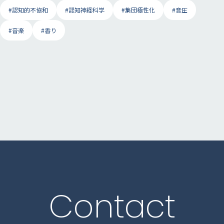
#認知的不協和
#認知神経科学
#集団極性化
#音圧
#音楽
#香り
Contact