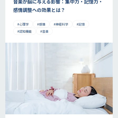
音楽が脳に与える影響：集中力・記憶力・
感情調整への効果とは？
#心理学
#感情
#神経科学
#記憶
#認知機能
#音楽