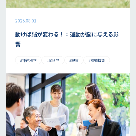
2025.08.01
動けば脳が変わる！：運動が脳に与える影
響
#神経科学
#脳科学
#記憶
#認知機能