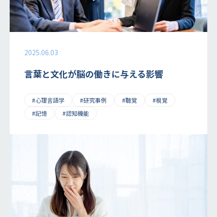
2025.06.03
言葉と文化が脳の働きに与える影響
#心理言語学
#研究事例
#聴覚
#視覚
#記憶
#認知機能