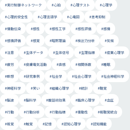
#実行制御ネットワーク
#心拍
#心理テスト
#心理学
#心理的安全性
#心理言語学
#心電図
#思考抑制
#情動伝染
#感性
#感性工学
#感性評価
#感情
#感情評価
#感覚
#暗黙理論
#検出力分析
#気候
#注意
#生体データ
#生体信号
#生理指標
#産業心理学
#疲労
#皮膚電気活動
#直感
#相関係数
#睡眠
#瞑想
#研究事例
#社会学
#社会心理学
#社会神経科学
#神経科学
#笑い
#組織心理学
#統計
#聴覚
#脳波
#脳科学
#腹話術効果
#臨床心理学
#血圧
#行動
#行動分析
#行動指標
#衝動性
#視聴覚統合
#視覚
#触覚
#記憶
#認知心理学
#認知機能