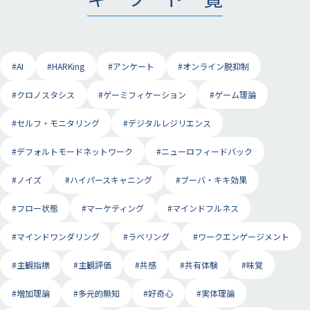
#AI
#HARKing
#アンケート
#オンライン脱抑制
#クロノスタシス
#ゲーミフィケーション
#ゲーム理論
#セルフ・モニタリング
#デジタルレジリエンス
#デフォルトモードネットワーク
#ニューロフィードバック
#ノイズ
#ハイパースキャニング
#ブーバ・キキ効果
#フロー状態
#マーケティング
#マインドフルネス
#マインドワンダリング
#ラベリング
#ワークエンゲージメント
#主観指標
#主観評価
#共感
#共有体験
#味覚
#増加理論
#多元的無知
#好奇心
#実体理論