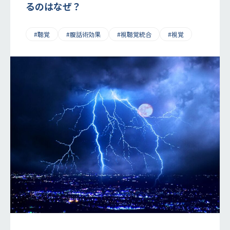
るのはなぜ？
#聴覚
#腹話術効果
#視聴覚統合
#視覚