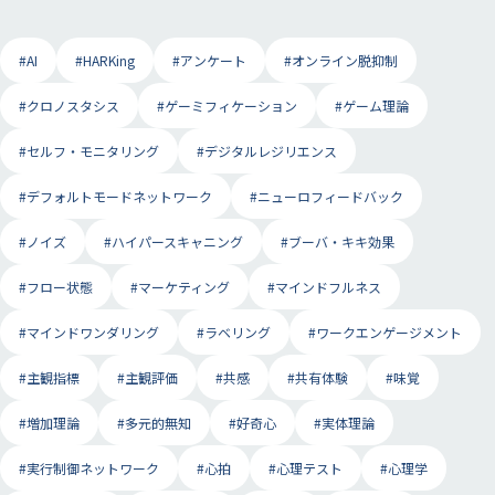
#AI
#HARKing
#アンケート
#オンライン脱抑制
#クロノスタシス
#ゲーミフィケーション
#ゲーム理論
#セルフ・モニタリング
#デジタルレジリエンス
#デフォルトモードネットワーク
#ニューロフィードバック
#ノイズ
#ハイパースキャニング
#ブーバ・キキ効果
#フロー状態
#マーケティング
#マインドフルネス
#マインドワンダリング
#ラベリング
#ワークエンゲージメント
#主観指標
#主観評価
#共感
#共有体験
#味覚
#増加理論
#多元的無知
#好奇心
#実体理論
#実行制御ネットワーク
#心拍
#心理テスト
#心理学