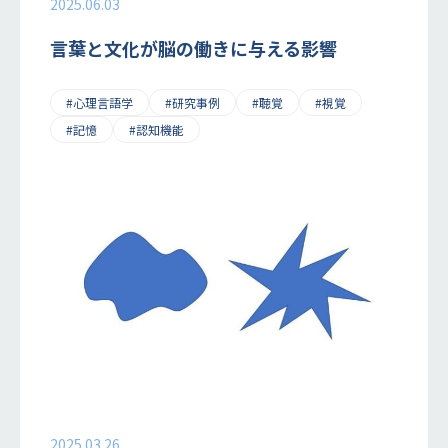
2025.06.03
言葉と文化が脳の働きに与える影響
#心理言語学
#研究事例
#聴覚
#視覚
#記憶
#認知機能
2025.03.26