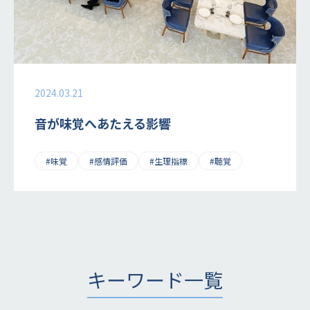
2024.03.21
音が味覚へあたえる影響
#味覚
#感情評価
#生理指標
#聴覚
キーワード一覧