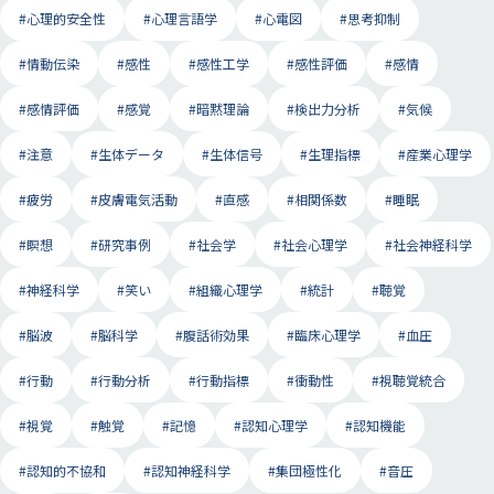
#心理的安全性
#心理言語学
#心電図
#思考抑制
#情動伝染
#感性
#感性工学
#感性評価
#感情
#感情評価
#感覚
#暗黙理論
#検出力分析
#気候
#注意
#生体データ
#生体信号
#生理指標
#産業心理学
#疲労
#皮膚電気活動
#直感
#相関係数
#睡眠
#瞑想
#研究事例
#社会学
#社会心理学
#社会神経科学
#神経科学
#笑い
#組織心理学
#統計
#聴覚
#脳波
#脳科学
#腹話術効果
#臨床心理学
#血圧
#行動
#行動分析
#行動指標
#衝動性
#視聴覚統合
#視覚
#触覚
#記憶
#認知心理学
#認知機能
#認知的不協和
#認知神経科学
#集団極性化
#音圧