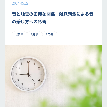
2024.05.27
音と触覚の密接な関係：触覚刺激による音
の感じ方への影響
#聴覚
#触覚
#音楽